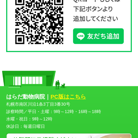
はらだ動物病院｜
PC版はこちら
札幌市南区川沿1条3丁目3番30号
診察時間／平日・土曜：9時～12時・16時～18時
水曜・祝日：9時～12時
休診日：毎週日曜日