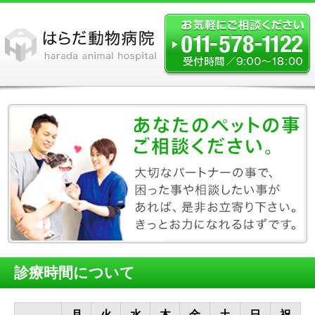
診療時間について
月
火
水
木
金
土
日
祝